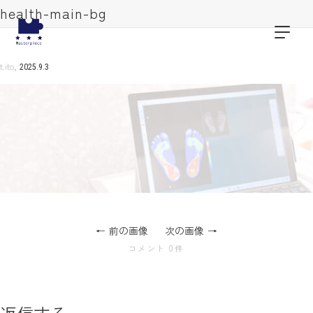
health-main-bg
,
t.ito
2025.9.3
前の画像
次の画像
コメント 0件